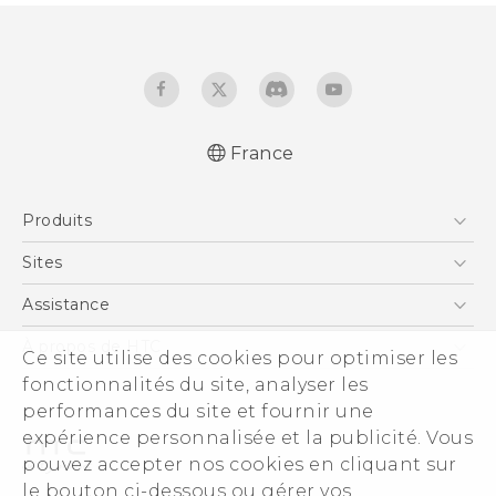
France
Française - Guide de démarrage rapide
Produits
Française - Mode d'emploi
Française - Guide de sécurité et de
Smartphones
Sites
réglementation
5G
HTC Vive
Assistance
English - Quick start guide
Vive
English - User manual
HTC Dev
Assistance
À propos de HTC
Ce site utilise des cookies pour optimiser les
Accessoires
English - Safety and regulatory guide
HTC Pro
eCommerce Support
ESG
fonctionnalités du site, analyser les
performances du site et fournir une
Informations sur la société
expérience personnalisée et la publicité. Vous
Sécurité du produit
pouvez accepter nos cookies en cliquant sur
Politique de confidentialité
le bouton ci-dessous ou gérer vos