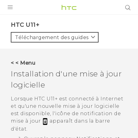
PRODUITS
HTC U11+‎
VIVE
Téléchargement des guides
G REIGNS
SMARTPHONES
< < Menu
ACCESSOIRES
Installation d'une mise à jour
VIVERSE
logicielle
ASSISTANCE
Lorsque
HTC U11‍+
est connecté à Internet
et qu'une nouvelle mise à jour logicielle
Appareils HTC & Accessoires
Connexion
est disponible, l'icône de notification de
mise à jour
apparaît dans la barre
d'état.