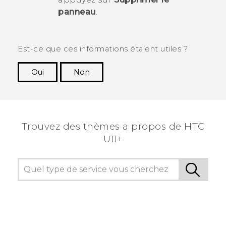
panneau
.
Est-ce que ces informations étaient utiles ?
Oui
Non
Merci ! Vos commentaires aident les autres à
voir les informations les plus utiles.
Trouvez des thèmes a propos de HTC
U11+