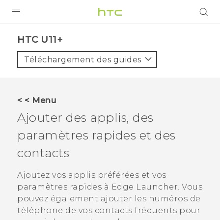
PRODUITS
HTC U11+‎
VIVE
Téléchargement des guides
G REIGNS
SMARTPHONES
< < Menu
ACCESSOIRES
Ajouter des applis, des
VIVERSE
paramètres rapides et des
contacts
ASSISTANCE
Appareils HTC & Accessoires
Ajoutez vos applis préférées et vos
Connexion
paramètres rapides à
Edge Launcher
. Vous
pouvez également ajouter les numéros de
téléphone de vos contacts fréquents pour