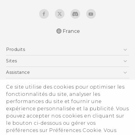
France
Française - Guide de démarrage rapide
Produits
Française - Mode d'emploi
Française - Guide de sécurité et de
Smartphones
Sites
réglementation
5G
HTC Vive
Assistance
English - Quick start guide
Vive
English - User manual
HTC Dev
Assistance
À propos de HTC
Ce site utilise des cookies pour optimiser les
Accessoires
English - Safety and regulatory guide
HTC Pro
eCommerce Support
fonctionnalités du site, analyser les
ESG
performances du site et fournir une
Informations sur la société
expérience personnalisée et la publicité. Vous
Sécurité du produit
pouvez accepter nos cookies en cliquant sur
Politique de confidentialité
le bouton ci-dessous ou gérer vos
© 2011-2026 HTC Corporation
préférences sur Préférences Cookie. Vous
Cookie Preferences