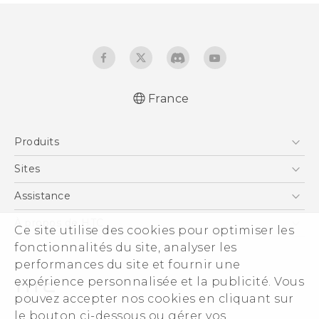
France
Française - Guide de démarrage rapide
Produits
Française - Mode d'emploi
Française - Guide de sécurité et de
Smartphones
Sites
réglementation
5G
HTC Vive
Assistance
English - Quick start guide
Vive
English - User manual
HTC Dev
Assistance
À propos de HTC
Ce site utilise des cookies pour optimiser les
Accessoires
English - Safety and regulatory guide
HTC Pro
eCommerce Support
fonctionnalités du site, analyser les
ESG
performances du site et fournir une
Informations sur la société
expérience personnalisée et la publicité. Vous
Sécurité du produit
pouvez accepter nos cookies en cliquant sur
Politique de confidentialité
le bouton ci-dessous ou gérer vos