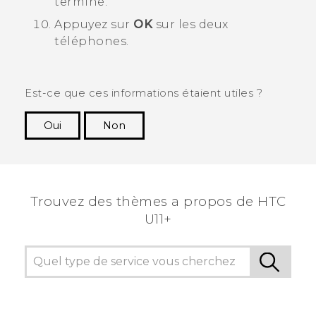
terminé.
Appuyez sur
OK
sur les deux
téléphones.
Est-ce que ces informations étaient utiles ?
Oui
Non
Merci ! Vos commentaires aident les autres à
voir les informations les plus utiles.
Trouvez des thèmes a propos de HTC
U11+