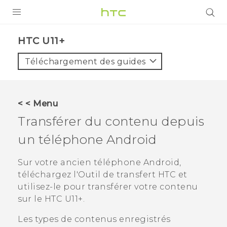
PRODUITS
HTC U11+‎
VIVE
Téléchargement des guides
G REIGNS
SMARTPHONES
< < Menu
ACCESSOIRES
Transférer du contenu depuis
VIVERSE
un téléphone
Android
ASSISTANCE
Sur votre ancien téléphone
Android
,
téléchargez l'
Outil de transfert HTC
et
Appareils HTC & Accessoires
Connexion
utilisez-le pour transférer votre contenu
sur le
HTC U11‍+
.
Les types de contenus enregistrés