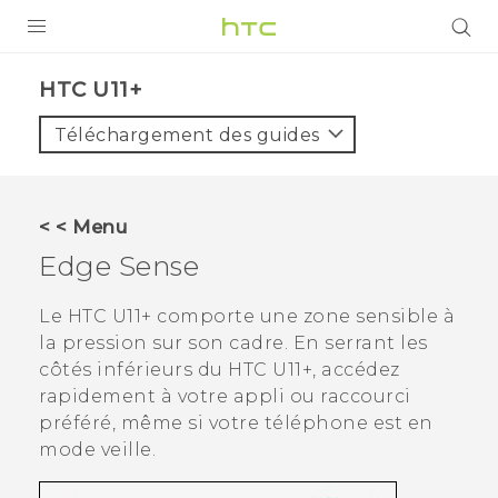
PRODUITS
HTC U11+‎
VIVE
Téléchargement des guides
G REIGNS
SMARTPHONES
< < Menu
ACCESSOIRES
Edge Sense
VIVERSE
Le
HTC U11‍+
comporte une zone sensible à
la pression sur son cadre. En serrant les
ASSISTANCE
côtés inférieurs du
HTC U11‍+
, accédez
Appareils HTC & Accessoires
rapidement à votre appli ou raccourci
Connexion
préféré, même si votre téléphone est en
mode veille.