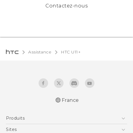
Contactez-nous
Assistance
HTC U11+‎
France
Française - Guide de démarrage rapide
Produits
Française - Mode d'emploi
Française - Guide de sécurité et de
Smartphones
Sites