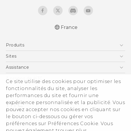
France
Française - Guide de démarrage rapide
Produits
Française - Mode d'emploi
Française - Guide de sécurité et de
Smartphones
Sites
réglementation
5G
HTC Vive
Assistance
English - Quick start guide
Vive
English - User manual
HTC Dev
Assistance
À propos de HTC
Ce site utilise des cookies pour optimiser les
Accessoires
English - Safety and regulatory guide
HTC Pro
eCommerce Support
fonctionnalités du site, analyser les
ESG
performances du site et fournir une
Informations sur la société
expérience personnalisée et la publicité. Vous
Sécurité du produit
pouvez accepter nos cookies en cliquant sur
Politique de confidentialité
le bouton ci-dessous ou gérer vos
© 2011-2026 HTC Corporation
préférences sur Préférences Cookie. Vous
Cookie Preferences
pouvez également trouver plus
Mentions Légales