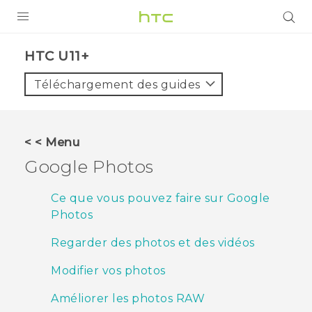
PRODUITS
HTC U11+‎
VIVE
Téléchargement des guides
G REIGNS
SMARTPHONES
< < Menu
ACCESSOIRES
Google Photos
VIVERSE
Ce que vous pouvez faire sur Google
Photos
ASSISTANCE
Regarder des photos et des vidéos
Appareils HTC & Accessoires
Connexion
Modifier vos photos
Améliorer les photos RAW