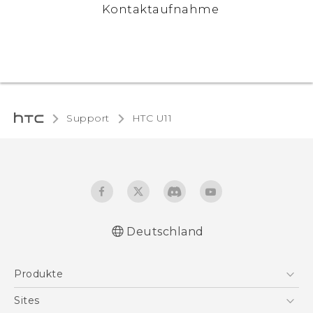
Kontaktaufnahme
Support
HTC U11‎
Deutschland
Deutsch - Benutzerhandbuch
Produkte
Deutsch - Informationen zur Sicherheit und
behördliche Bestimmungen (Nano-SIM)
Smartphones
Sites
Deutsch - Informationen zur Sicherheit und