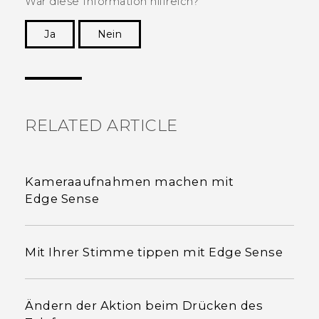
War diese Information hilfreich?
Ja
Nein
Vielen Dank! Ihr Feedback hilft anderen, die
hilfreichsten Informationen zu finden.
RELATED ARTICLE
Kameraaufnahmen machen mit
Edge Sense
Mit Ihrer Stimme tippen mit Edge Sense
Ändern der Aktion beim Drücken des