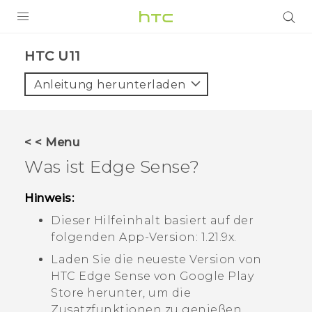
PRODUKTE
HTC U11‎
VIVE
Anleitung herunterladen
G REIGNS
SMARTPHONES
< < Menu
ZUBEHÖR
Was ist
Edge Sense
?
VIVERSE
Hinweis:
UNTERSTÜTZUNG
Dieser Hilfeinhalt basiert auf der
folgenden App-Version:
1.21.9x
.
HTC-Geräte und Zubehör
Anmelden
Laden Sie die neueste Version von
HTC
Edge Sense
von
Google Play
Store
herunter, um die
Zusatzfunktionen zu genießen.