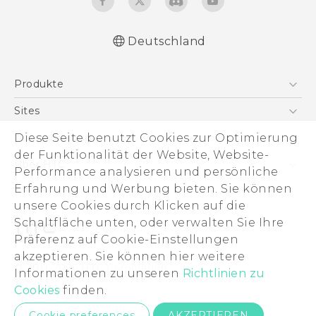
Deutschland
Deutsch - Benutzerhandbuch
Produkte
Deutsch - Informationen zur Sicherheit und
behördliche Bestimmungen (Nano-SIM)
Smartphones
Sites
Deutsch - Informationen zur Sicherheit und
5G
HTC Dev
Diese Seite benutzt Cookies zur Optimierung
Unterstützung
behördliche Bestimmungen (Dual Nano-
VIVE
der Funktionalität der Website, Website-
SIM)
HTC Vive
Unterstützung
Über HTC
Performance analysieren und persönliche
Zubehör
English - User manual
eCommerce Support
Erfahrung und Werbung bieten. Sie können
ESG
English - Safety and regulatory guide
unsere Cookies durch Klicken auf die
(Nano-SIM)
Impressum
Schaltfläche unten, oder verwalten Sie Ihre
English - Safety and regulatory guide (Dual
Investor
Präferenz auf Cookie-Einstellungen
Nano-SIM)
Cookie Preferences
akzeptieren. Sie können hier weitere
© 2011-2026 HTC Corporation
Informationen zu unseren
Richtlinien zu
Offene Stellen
Cookies
finden.
Legal Terms
Security and Privacy Whitepaper
Cookie preferences
AKZEPTIEREN