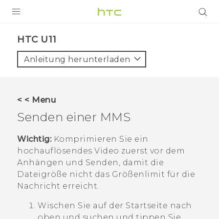
PRODUKTE
HTC U11‎
VIVE
Anleitung herunterladen
G REIGNS
SMARTPHONES
< < Menu
ZUBEHÖR
Senden einer MMS
VIVERSE
Wichtig:
Komprimieren Sie ein
hochauflösendes Video zuerst vor dem
UNTERSTÜTZUNG
Anhängen und Senden, damit die
HTC-Geräte und Zubehör
Dateigröße nicht das Größenlimit für die
Anmelden
Nachricht erreicht.
Wischen Sie auf der
Startseite
nach
oben und suchen und tippen Sie