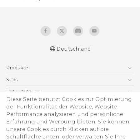
Deutschland
Deutsch - Benutzerhandbuch
Produkte
Deutsch - Informationen zur Sicherheit und
behördliche Bestimmungen (Nano-SIM)
Smartphones
Sites
Deutsch - Informationen zur Sicherheit und
5G
HTC Dev
Unterstützung
behördliche Bestimmungen (Dual Nano-
VIVE
Diese Seite benutzt Cookies zur Optimierung
SIM)
HTC Vive
Unterstützung
Über HTC
der Funktionalität der Website, Website-
Zubehör
English - User manual
eCommerce Support
ESG
Performance analysieren und persönliche
English - Safety and regulatory guide
Erfahrung und Werbung bieten. Sie können
(Nano-SIM)
Impressum
unsere Cookies durch Klicken auf die
English - Safety and regulatory guide (Dual
Investor
Schaltfläche unten, oder verwalten Sie Ihre
Nano-SIM)