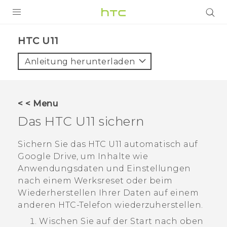
PRODUKTE
HTC U11‎
VIVE
Anleitung herunterladen
G REIGNS
SMARTPHONES
< < Menu
ZUBEHÖR
Das
HTC U11
sichern
VIVERSE
Sichern Sie das
HTC U11
automatisch auf
Google Drive
, um Inhalte wie
UNTERSTÜTZUNG
Anwendungsdaten und Einstellungen
HTC-Geräte und Zubehör
nach einem Werksreset oder beim
Anmelden
Wiederherstellen Ihrer Daten auf einem
anderen HTC-Telefon wiederzuherstellen.
Wischen Sie auf der
Start
nach oben