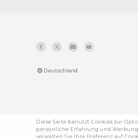
Entnehmen der
Vibration
Speicherkarte
Ändern der
Anzeigesprache
Handschuhmodus
Deutschland
Diese Seite benutzt Cookies zur Opt
persönliche Erfahrung und Werbung b
verwalten Sie Ihre Präferenz auf Coo