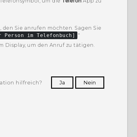
 Telefonsymbol, um die
Telefon
App zu
, den Sie anrufen möchten.
Sagen Sie
r Person im Telefonbuch]
."‍
 Display, um den Anruf zu tätigen.
tion hilfreich?
Ja
Nein
n, die hilfreichsten Informationen zu
finden.