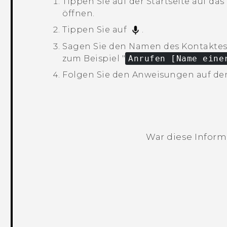
Tippen Sie auf der
Startseite
auf das
öffnen.
Tippen Sie auf
.
Sagen Sie den Namen des Kontaktes
zum Beispiel "‍
Anrufen [Name eine
Folgen Sie den Anweisungen auf dem
War diese Informa
Vielen Dank! Ihr Feedback hilft andere