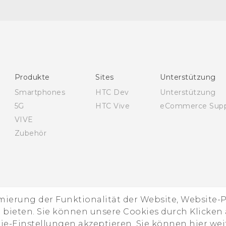
Deutsch - Benutzerhandbuch
Deutsch - Informationen zur Sicherheit und
behördliche Bestimmungen (Nano-SIM)
Deutsch - Informationen zur Sicherheit und
behördliche Bestimmungen (Dual Nano-SIM)
English - User manual
Produkte
Sites
Unterstützung
English - Safety and regulatory guide (Nano-SIM)
Smartphones
HTC Dev
Unterstützung
English - Safety and regulatory guide (Dual Nano-SIM
5G
HTC Vive
eCommerce Supp
VIVE
Zubehör
imierung der Funktionalität der Website, Website
ieten. Sie können unsere Cookies durch Klicken a
kie-Einstellungen akzeptieren. Sie können hier we