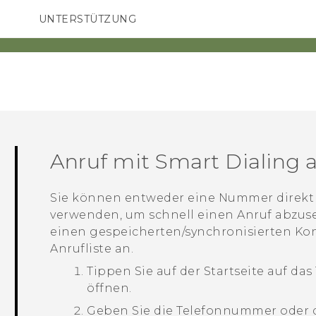
UNTERSTÜTZUNG
HTC-Geräte und Zubehör
SMARTPHONES
ZUBEHÖR
Anruf mit
Smart Dialing
a
Sie können entweder eine Nummer direkt
verwenden, um schnell einen Anruf abzus
einen gespeicherten/synchronisierten Ko
Anrufliste an.
Tippen Sie auf der
Startseite
auf das
öffnen.
Geben Sie die Telefonnummer oder d