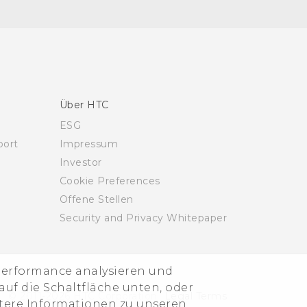
Über HTC
ESG
)
ort
Impressum
Investor
Cookie Preferences
Offene Stellen
Security and Privacy Whitepaper
-Performance analysieren und
uf die Schaltfläche unten, oder
© 2011-2026 HTC Corporation
Legal Terms
itere Informationen zu unseren