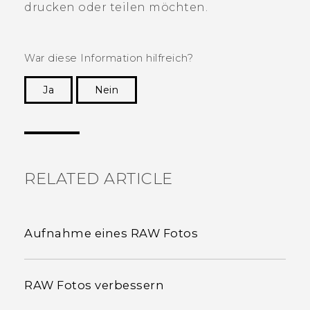
drucken oder teilen möchten.
War diese Information hilfreich?
Ja
Nein
Vielen Dank! Ihr Feedback hilft anderen, die
hilfreichsten Informationen zu finden.
RELATED ARTICLE
Aufnahme eines RAW Fotos
RAW Fotos verbessern