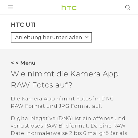
PRODUKTE
HTC U11‎
VIVE
Anleitung herunterladen
G REIGNS
SMARTPHONES
< < Menu
ZUBEHÖR
Wie nimmt die
Kamera
App
VIVERSE
RAW Fotos auf?
UNTERSTÜTZUNG
Die
Kamera
App nimmt Fotos im DNG
RAW Format und JPG Format auf.
HTC-Geräte und Zubehör
Anmelden
Digital Negative (DNG) ist ein offenes und
verlustloses RAW Bildformat. Da eine RAW
Datei normalerweise 2 bis 6 mal größer als