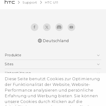
Support
HTC U11‎
Deutschland
Deutsch - Benutzerhandbuch
Produkte
Deutsch - Informationen zur Sicherheit und
behördliche Bestimmungen (Nano-SIM)
Smartphones
Sites
Deutsch - Informationen zur Sicherheit und
5G
HTC Dev
Unterstützung
behördliche Bestimmungen (Dual Nano-
VIVE
Diese Seite benutzt Cookies zur Optimierung
SIM)
HTC Vive
Unterstützung
Über HTC
der Funktionalität der Website, Website-
Zubehör
English - User manual
eCommerce Support
ESG
Performance analysieren und persönliche
English - Safety and regulatory guide
Erfahrung und Werbung bieten. Sie können
(Nano-SIM)
Impressum
unsere Cookies durch Klicken auf die
English - Safety and regulatory guide (Dual
Investor