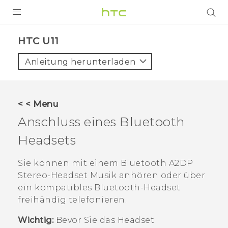
PRODUKTE
HTC U11‎
VIVE
Anleitung herunterladen
G REIGNS
SMARTPHONES
< < Menu
ZUBEHÖR
Anschluss eines
Bluetooth
VIVERSE
Headsets
UNTERSTÜTZUNG
Sie können mit einem
Bluetooth
A2DP
Stereo-Headset Musik anhören oder über
HTC-Geräte und Zubehör
Anmelden
ein kompatibles
Bluetooth
-Headset
freihändig telefonieren.
Wichtig:
Bevor Sie das Headset