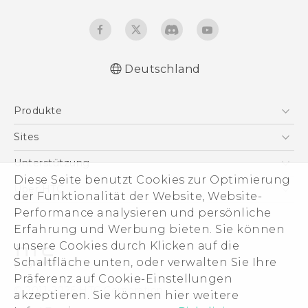
Deutschland
Deutsch - Benutzerhandbuch
Produkte
Deutsch - Informationen zur Sicherheit und
behördliche Bestimmungen (Nano-SIM)
Smartphones
Sites
Deutsch - Informationen zur Sicherheit und
5G
HTC Dev
Unterstützung
behördliche Bestimmungen (Dual Nano-
VIVE
Diese Seite benutzt Cookies zur Optimierung
SIM)
HTC Vive
Unterstützung
Über HTC
der Funktionalität der Website, Website-
Zubehör
English - User manual
eCommerce Support
Performance analysieren und persönliche
ESG
English - Safety and regulatory guide
Erfahrung und Werbung bieten. Sie können
(Nano-SIM)
Impressum
unsere Cookies durch Klicken auf die
English - Safety and regulatory guide (Dual
Investor
Schaltfläche unten, oder verwalten Sie Ihre
Nano-SIM)
Cookie Preferences
Präferenz auf Cookie-Einstellungen
© 2011-2026 HTC Corporation
akzeptieren. Sie können hier weitere
Offene Stellen