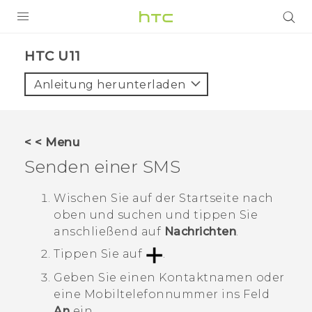
PRODUKTE
HTC U11‎
VIVE
Anleitung herunterladen
G REIGNS
SMARTPHONES
< < Menu
ZUBEHÖR
Senden einer SMS
VIVERSE
Wischen Sie auf der
Startseite
nach
oben und suchen und tippen Sie
UNTERSTÜTZUNG
anschließend auf
Nachrichten
.
HTC-Geräte und Zubehör
Anmelden
Tippen Sie auf
.
Geben Sie einen Kontaktnamen oder
eine Mobiltelefonnummer ins Feld
An
ein.