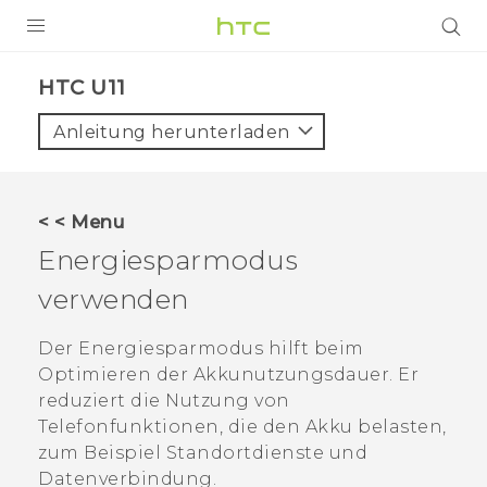
PRODUKTE
HTC U11‎
VIVE
Anleitung herunterladen
G REIGNS
SMARTPHONES
< < Menu
ZUBEHÖR
Energiesparmodus
VIVERSE
verwenden
UNTERSTÜTZUNG
Der Energiesparmodus hilft beim
Optimieren der Akkunutzungsdauer. Er
HTC-Geräte und Zubehör
Anmelden
reduziert die Nutzung von
Telefonfunktionen, die den Akku belasten,
zum Beispiel Standortdienste und
Datenverbindung.