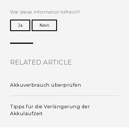
War diese Information hilfreich?
Ja
Nein
Vielen Dank! Ihr Feedback hilft anderen, die
hilfreichsten Informationen zu finden.
RELATED ARTICLE
Akkuverbrauch überprüfen
Tipps für die Verlängerung der
Akkulaufzeit