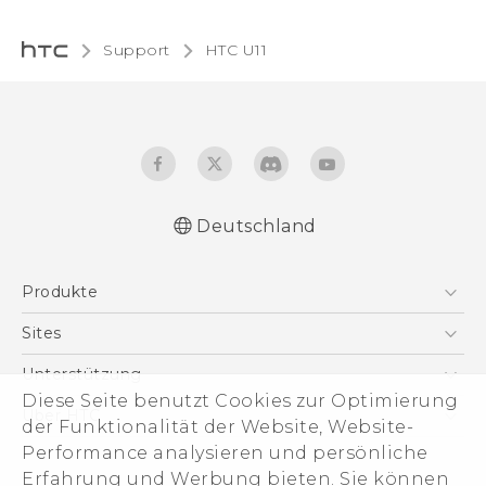
Support
HTC U11‎
Deutschland
Deutsch - Benutzerhandbuch
Produkte
Deutsch - Informationen zur Sicherheit und
behördliche Bestimmungen (Nano-SIM)
Smartphones
Sites
Deutsch - Informationen zur Sicherheit und
5G
HTC Dev
Unterstützung
behördliche Bestimmungen (Dual Nano-
VIVE
Diese Seite benutzt Cookies zur Optimierung
SIM)
HTC Vive
Unterstützung
Über HTC
der Funktionalität der Website, Website-
Zubehör
English - User manual
eCommerce Support
Performance analysieren und persönliche
ESG
English - Safety and regulatory guide
Erfahrung und Werbung bieten. Sie können
(Nano-SIM)