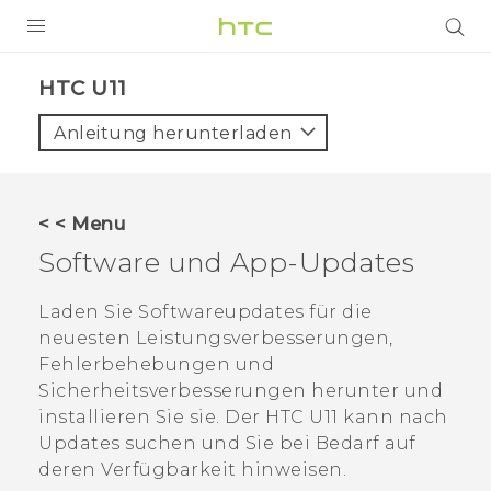
PRODUKTE
HTC U11‎
VIVE
Anleitung herunterladen
G REIGNS
SMARTPHONES
< < Menu
ZUBEHÖR
Software und App-Updates
VIVERSE
Laden Sie Softwareupdates für die
neuesten Leistungsverbesserungen,
UNTERSTÜTZUNG
Fehlerbehebungen und
HTC-Geräte und Zubehör
Sicherheitsverbesserungen herunter und
Anmelden
installieren Sie sie. Der
HTC U11
kann nach
Updates suchen und Sie bei Bedarf auf
deren Verfügbarkeit hinweisen.