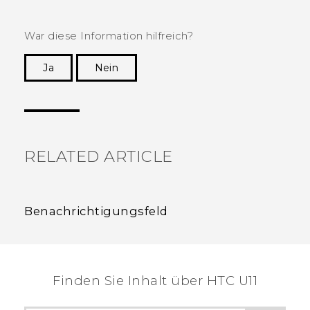
War diese Information hilfreich?
Ja
Nein
Vielen Dank! Ihr Feedback hilft anderen, die
hilfreichsten Informationen zu finden.
RELATED ARTICLE
Benachrichtigungsfeld
Finden Sie Inhalt über‎ HTC U11