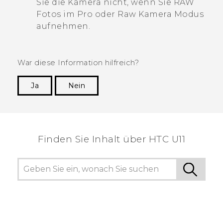
Sie die Kamera nicht, wenn Sie RAW
Fotos im Pro oder Raw Kamera Modus
aufnehmen.
War diese Information hilfreich?
Ja
Nein
Vielen Dank! Ihr Feedback hilft anderen, die
hilfreichsten Informationen zu finden.
Finden Sie Inhalt über‎ HTC U11