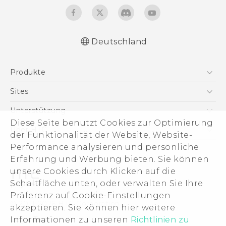
Deutschland
Deutsch - Benutzerhandbuch
Produkte
Deutsch - Informationen zur Sicherheit und
behördliche Bestimmungen (Nano-SIM)
Smartphones
Sites
Deutsch - Informationen zur Sicherheit und
5G
HTC Dev
Unterstützung
behördliche Bestimmungen (Dual Nano-
VIVE
Diese Seite benutzt Cookies zur Optimierung
SIM)
HTC Vive
Unterstützung
Über HTC
der Funktionalität der Website, Website-
Zubehör
English - User manual
eCommerce Support
Performance analysieren und persönliche
ESG
English - Safety and regulatory guide
Erfahrung und Werbung bieten. Sie können
(Nano-SIM)
Impressum
unsere Cookies durch Klicken auf die
English - Safety and regulatory guide (Dual
Investor
Schaltfläche unten, oder verwalten Sie Ihre
Nano-SIM)
Cookie Preferences
Präferenz auf Cookie-Einstellungen
© 2011-2026 HTC Corporation
akzeptieren. Sie können hier weitere
Offene Stellen
Informationen zu unseren
Richtlinien zu
Legal Terms
Security and Privacy Whitepaper