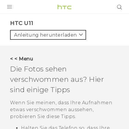
PRODUKTE
HTC U11‎
VIVE
Anleitung herunterladen
G REIGNS
SMARTPHONES
< < Menu
ZUBEHÖR
Die Fotos sehen
VIVERSE
verschwommen aus? Hier
sind einige Tipps
UNTERSTÜTZUNG
HTC-Geräte und Zubehör
Wenn Sie meinen, dass Ihre Aufnahmen
Anmelden
etwas verschwommen aussehen,
probieren Sie diese Tipps.
Halten Sie das Telefon so, dass Ihre