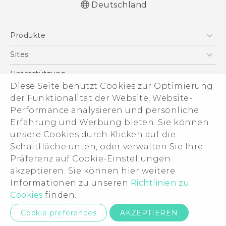
Deutschland
Deutsch - Benutzerhandbuch
Produkte
Deutsch - Informationen zur Sicherheit und
behördliche Bestimmungen (Nano-SIM)
Smartphones
Sites
Deutsch - Informationen zur Sicherheit und
5G
HTC Dev
Unterstützung
behördliche Bestimmungen (Dual Nano-
VIVE
Diese Seite benutzt Cookies zur Optimierung
SIM)
HTC Vive
Unterstützung
Über HTC
der Funktionalität der Website, Website-
Zubehör
English - User manual
eCommerce Support
ESG
Performance analysieren und persönliche
English - Safety and regulatory guide
Erfahrung und Werbung bieten. Sie können
(Nano-SIM)
Impressum
unsere Cookies durch Klicken auf die
English - Safety and regulatory guide (Dual
Investor
Schaltfläche unten, oder verwalten Sie Ihre
Nano-SIM)
Cookie Preferences
Präferenz auf Cookie-Einstellungen
© 2011-2026 HTC Corporation
akzeptieren. Sie können hier weitere
Offene Stellen
Legal Terms
Informationen zu unseren
Richtlinien zu
Security and Privacy Whitepaper
Cookies
finden.
Datenschutzkontakt:
Global-Privacy@htc.com
Cookie preferences
AKZEPTIEREN