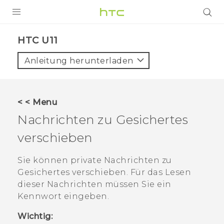
PRODUKTE
HTC U11‎
VIVE
Anleitung herunterladen
G REIGNS
SMARTPHONES
< < Menu
ZUBEHÖR
Nachrichten zu Gesichertes
VIVERSE
verschieben
UNTERSTÜTZUNG
Sie können private Nachrichten zu
Gesichertes verschieben. Für das Lesen
HTC-Geräte und Zubehör
Anmelden
dieser Nachrichten müssen Sie ein
Kennwort eingeben.
Wichtig: