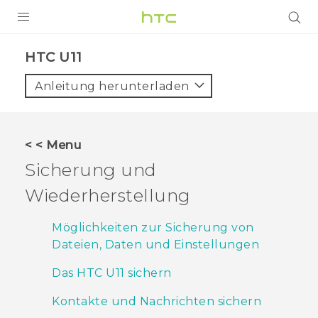
PRODUKTE
HTC U11‎
VIVE
Anleitung herunterladen
G REIGNS
SMARTPHONES
< < Menu
ZUBEHÖR
Sicherung und
VIVERSE
Wiederherstellung
UNTERSTÜTZUNG
Möglichkeiten zur Sicherung von
Dateien, Daten und Einstellungen
HTC-Geräte und Zubehör
Anmelden
Das HTC U11 sichern
Kontakte und Nachrichten sichern