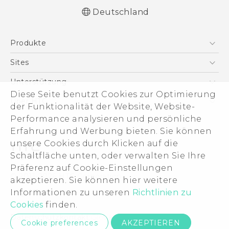
Deutschland
Deutsch - Benutzerhandbuch
Produkte
Deutsch - Informationen zur Sicherheit und
behördliche Bestimmungen (Nano-SIM)
Smartphones
Sites
Deutsch - Informationen zur Sicherheit und
5G
HTC Dev
Unterstützung
behördliche Bestimmungen (Dual Nano-
VIVE
Diese Seite benutzt Cookies zur Optimierung
SIM)
HTC Vive
Unterstützung
Über HTC
der Funktionalität der Website, Website-
Zubehör
English - User manual
eCommerce Support
Performance analysieren und persönliche
ESG
English - Safety and regulatory guide
Erfahrung und Werbung bieten. Sie können
(Nano-SIM)
Impressum
unsere Cookies durch Klicken auf die
English - Safety and regulatory guide (Dual
Investor
Schaltfläche unten, oder verwalten Sie Ihre
Nano-SIM)
Cookie Preferences
Präferenz auf Cookie-Einstellungen
© 2011-2026 HTC Corporation
akzeptieren. Sie können hier weitere
Offene Stellen
Informationen zu unseren
Richtlinien zu
Legal Terms
Security and Privacy Whitepaper
Cookies
finden.
Datenschutzkontakt:
Global-Privacy@htc.com
Cookie preferences
AKZEPTIEREN