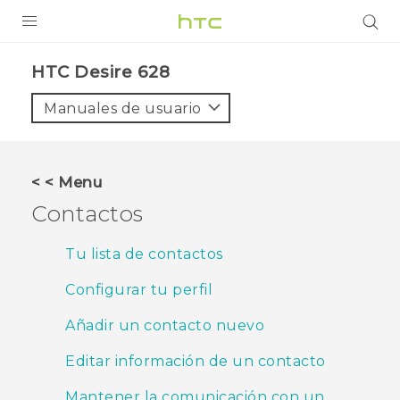
PRODUCTOS
HTC Desire 628‎
VIVE
Manuales de usuario
G REIGNS
SMARTPHONES
< < Menu
ACCESORIOS
Contactos
VIVERSE
Tu lista de contactos
AYUDA
Configurar tu perfil
Dispositivos y accesorios HTC
Iniciar sesión
Añadir un contacto nuevo
Editar información de un contacto
Mantener la comunicación con un