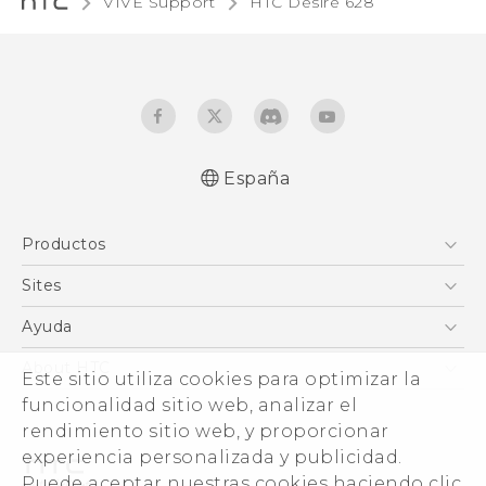
VIVE Support
HTC Desire 628‎
España
Español - Manual de inicio rápido
Productos
Español - Manual de usuario
Español - Guía de información legal y
Smartphones
Sites
seguridad
5G
HTC Vive
Ayuda
English - Quick start guide
VIVE
English - User manual
HTC Dev
Centro de asistencia
About HTC
Este sitio utiliza cookies para optimizar la
Accesorios
Inicio
eCommerce Support
funcionalidad sitio web, analizar el
ESG
rendimiento sitio web, y proporcionar
Información corporativa
experiencia personalizada y publicidad.
Inversores (inglés)
Puede aceptar nuestras cookies haciendo clic