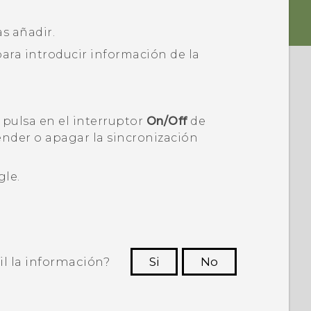
as añadir.
para introducir información de la
, pulsa en el interruptor
On/Off
de
nder o apagar la sincronización
gle
.
il la información?
Si
No
ras personas a ver la información más
útil.