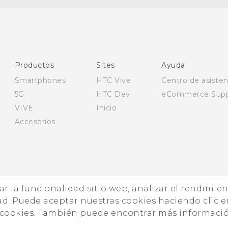
Español - Manual de inicio rápido
Español - Manual de usuario
Español - Guía de información legal y seguridad
English - Quick start guide
Productos
Sites
Ayuda
English - User manual
Smartphones
HTC Vive
Centro de asisten
5G
HTC Dev
eCommerce Supp
VIVE
Inicio
Accesorios
zar la funcionalidad sitio web, analizar el rendimie
ad. Puede aceptar nuestras cookies haciendo clic e
© 
e cookies. También puede encontrar más informaci