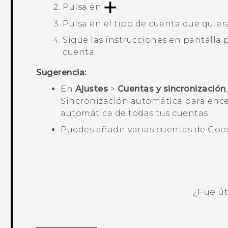
Pulsa en
.
Pulsa en el tipo de cuenta que quier
Sigue las instrucciones en pantalla 
cuenta.
Sugerencia:
En
Ajustes
>
Cuentas y sincronización
Sincronización automática
para ence
automática de todas tus cuentas.
Puedes añadir varias cuentas de
Goo
¿Fue út
¡Gracias! Tus comentarios ayudan a ot