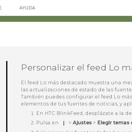
E
AYUDA
spositivos y accesorios HTC
SMARTPHONES
ACCESORIOS
Personalizar el feed
Lo m
El feed
Lo más destacado
muestra una mezc
las actualizaciones de estado de las fuent
También puedes configurar el feed
Lo más
elementos de tus fuentes de noticias, y apl
En
HTC BlinkFeed
, desplázate a la d
Pulsa en
>
Ajustes
>
Elegir temas