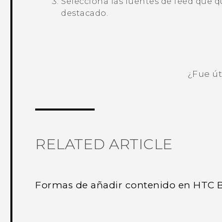
Selecciona las fuentes de feed que 
destacado
.
¿Fue út
¡Gracias! Tus comentarios ayudan a ot
RELATED ARTICLE
Formas de añadir contenido en HTC 