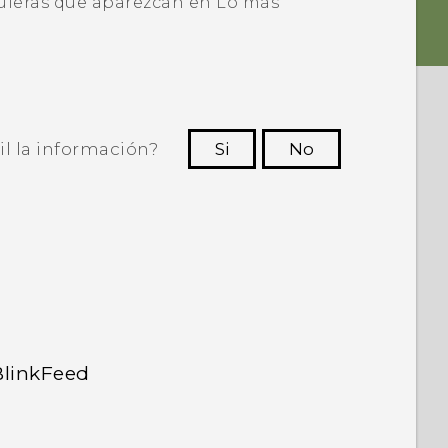
quieras que aparezcan en
Lo más
il la información?
Si
No
ras personas a ver la información más
útil.
BlinkFeed