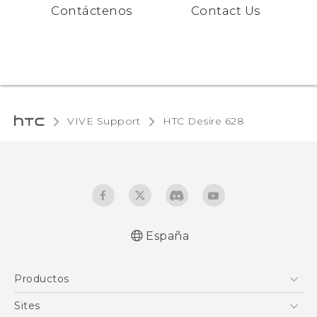
Contáctenos
Contact Us
VIVE Support
HTC Desire 628‎
España
Español - Manual de inicio rápido
Productos
Español - Manual de usuario
Español - Guía de información legal y
Smartphones
Sites
seguridad