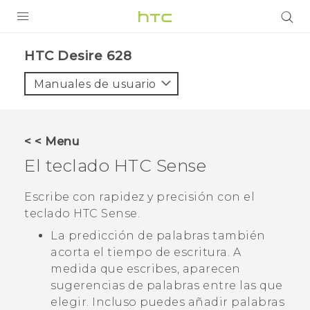
PRODUCTOS
HTC Desire 628‎
VIVE
Manuales de usuario
G REIGNS
SMARTPHONES
< < Menu
ACCESORIOS
El teclado
HTC Sense
VIVERSE
Escribe con rapidez y precisión con el
teclado
HTC Sense
.
AYUDA
La predicción de palabras también
Dispositivos y accesorios HTC
Iniciar sesión
acorta el tiempo de escritura. A
medida que escribes, aparecen
sugerencias de palabras entre las que
elegir. Incluso puedes añadir palabras