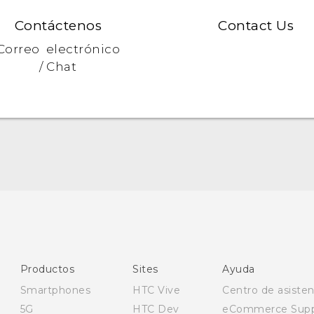
Contáctenos
Contact Us
Correo electrónico
/ Chat
Español - Manual de inicio rápido
Español - Manual de usuario
Español - Guía de información legal y seguridad
English - Quick start guide
Productos
Sites
Ayuda
English - User manual
Smartphones
HTC Vive
Centro de asisten
5G
HTC Dev
eCommerce Supp