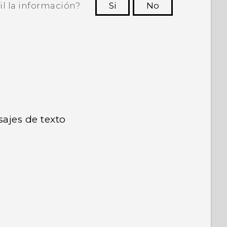
il la información?
Si
No
ras personas a ver la información más
útil.
ajes de texto