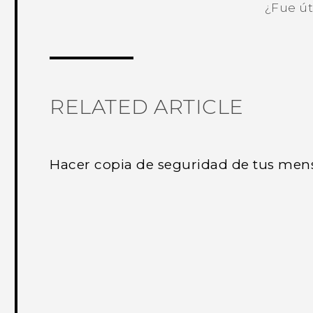
¿Fue út
¡Gracias! Tus comentarios ayudan a ot
RELATED ARTICLE
Hacer copia de seguridad de tus mens