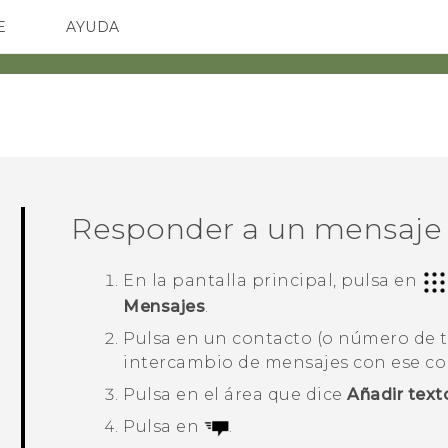
E
AYUDA
spositivos y accesorios HTC
SMARTPHONES
ACCESORIOS
Responder a un mensaje
En la
pantalla principal
, pulsa en
Mensajes
.
Pulsa en un contacto (o número de t
intercambio de mensajes con ese co
Pulsa en el área que dice
Añadir text
Pulsa en
.