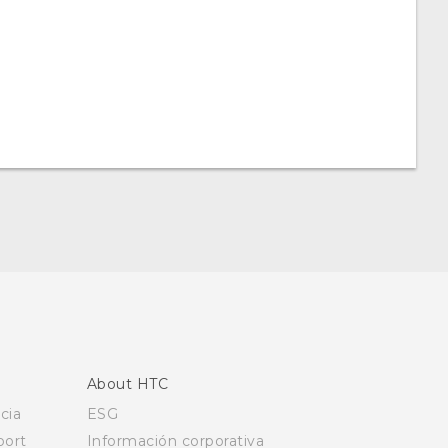
About HTC
cia
ESG
ort
Información corporativa