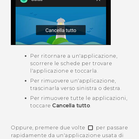
Per ritornare a un'applicazione,
scorrere le schede per trovare
l'applicazione e toccarla.
Per rimuovere un'applicazione,
trascinarla verso sinistra o destra.
Per rimuovere tutte le applicazioni,
toccare
Cancella tutto
.
Oppure, premere due volte
per passare
rapidamente da un'applicazione usata di