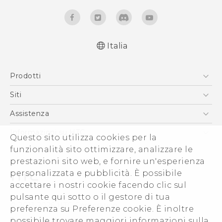
Italia
Italiano - Manuale utente
Prodotti
English - User manual
Italiano - Guida sulla sicurezza e sulla
Smartphone
Siti
normativa (Dual Nano-Sim)
5G
HTC VIVE
Assistenza
Italiano - Guida sulla sicurezza e sulla
Vive
normativa (Nano-Sim)
HTC Dev
Assistenza
Informazioni su HTC
Questo sito utilizza cookies per la
Accessori
Ecommerce Assistenza
funzionalità sito ottimizzare, analizzare le
ESG
prestazioni sito web, e fornire un'esperienza
Uffici Commerciali
personalizzata e pubblicità. È possibile
Investitori (Inglese)
accettare i nostri cookie facendo clic sul
Cookie Preferences
pulsante qui sotto o il gestore di tua
© 2011-2026 HTC Corporation
preferenza su Preferenze cookie. È inoltre
Lavora con noi
possibile trovare maggiori informazioni sulla
Termini legali