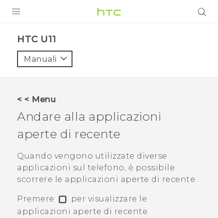
PRODOTTI
HTC U11‎
VIVE
Manuali
G REIGNS
SMARTPHONE
< < Menu
ACCESSORI
Andare alla applicazioni
VIVERSE
aperte di recente
ASSISTENZA
Quando vengono utilizzate diverse
applicazioni sul telefono, è possibile
Accessori e dispositivi HTC
Accesso
scorrere le applicazioni aperte di recente.
Premere
per visualizzare le
applicazioni aperte di recente.