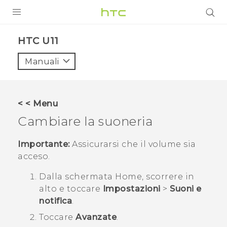
PRODOTTI
HTC U11‎
VIVE
Manuali
G REIGNS
SMARTPHONE
< < Menu
ACCESSORI
Cambiare la suoneria
VIVERSE
Importante:
Assicurarsi che il volume sia
acceso.
ASSISTENZA
Dalla schermata
Home
, scorrere in
Accessori e dispositivi HTC
Accesso
alto e toccare
Impostazioni
>
Suoni e
notifica
.
Toccare
Avanzate
.