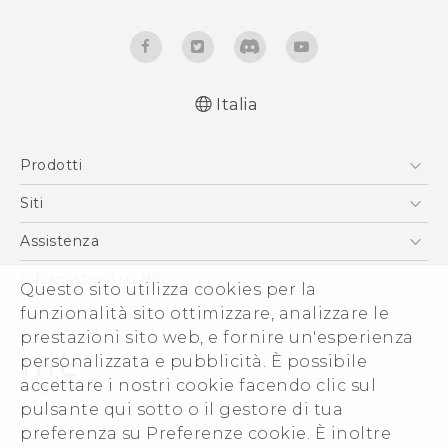
Italia
Italiano - Manuale utente
Prodotti
English - User manual
Italiano - Guida sulla sicurezza e sulla
Smartphone
Siti
normativa (Dual Nano-Sim)
5G
HTC VIVE
Assistenza
Italiano - Guida sulla sicurezza e sulla
Vive
normativa (Nano-Sim)
HTC Dev
Assistenza
Informazioni su HTC
Questo sito utilizza cookies per la
Accessori
Ecommerce Assistenza
ESG
funzionalità sito ottimizzare, analizzare le
prestazioni sito web, e fornire un'esperienza
Uffici Commerciali
personalizzata e pubblicità. È possibile
Investitori (Inglese)
accettare i nostri cookie facendo clic sul
Cookie Preferences
pulsante qui sotto o il gestore di tua
© 2011-2026 HTC Corporation
preferenza su Preferenze cookie. È inoltre
Lavora con noi