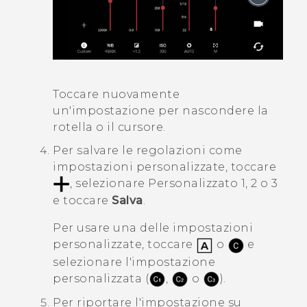
Toccare nuovamente
un'impostazione per nascondere la
rotella o il cursore.
Per salvare le regolazioni come
impostazioni personalizzate, toccare
, selezionare Personalizzato 1, 2 o 3
e toccare
Salva
.
Per usare una delle impostazioni
personalizzate, toccare
o
e
selezionare l'impostazione
personalizzata (
,
o
).
Per riportare l'impostazione su