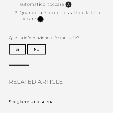
automatico, toccare
.
Quando si è pronti a scattare la foto,
toccare
.
Questa informazione ti è stata utile?
Sì
No
Grazie!
RELATED ARTICLE
Scegliere una scena