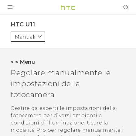
PRODOTTI
HTC U11‎
VIVE
Manuali
G REIGNS
SMARTPHONE
< < Menu
ACCESSORI
Regolare manualmente le
VIVERSE
impostazioni della
fotocamera
ASSISTENZA
Accessori e dispositivi HTC
Gestire da esperti le impostazioni della
Accesso
fotocamera per diversi ambienti e
condizioni di illuminazione. Usare la
modalità
Pro
per regolare manualmente i