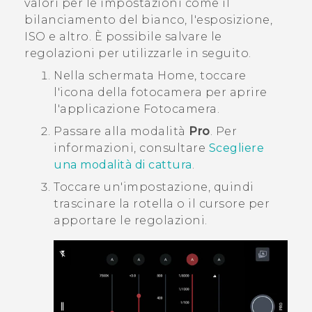
valori per le impostazioni come il
bilanciamento del bianco, l'esposizione,
ISO e altro. È possibile salvare le
regolazioni per utilizzarle in seguito.
Nella schermata
Home
, toccare
l'icona della fotocamera per aprire
l'applicazione
Fotocamera
.
Passare alla modalità
Pro
.
Per
informazioni, consultare
Scegliere
una modalità di cattura
.
Toccare un'impostazione, quindi
trascinare la rotella o il cursore per
apportare le regolazioni.