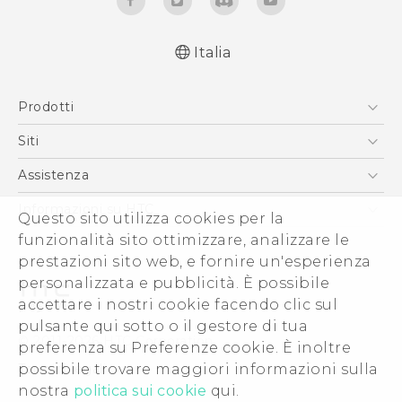
Italia
Italiano - Manuale utente
Prodotti
English - User manual
Italiano - Guida sulla sicurezza e sulla
Smartphone
Siti
normativa (Dual Nano-Sim)
5G
HTC VIVE
Assistenza
Italiano - Guida sulla sicurezza e sulla
Vive
normativa (Nano-Sim)
HTC Dev
Assistenza
Informazioni su HTC
Questo sito utilizza cookies per la
Accessori
Ecommerce Assistenza
ESG
funzionalità sito ottimizzare, analizzare le
prestazioni sito web, e fornire un'esperienza
Uffici Commerciali
personalizzata e pubblicità. È possibile
Investitori (Inglese)
accettare i nostri cookie facendo clic sul
Cookie Preferences
pulsante qui sotto o il gestore di tua
© 2011-2026 HTC Corporation
preferenza su Preferenze cookie. È inoltre
Lavora con noi
Termini legali
possibile trovare maggiori informazioni sulla
Security and Privacy Whitepaper
nostra
politica sui cookie
qui.