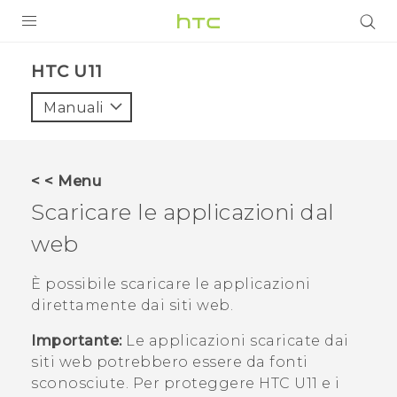
PRODOTTI
HTC U11‎
VIVE
Manuali
G REIGNS
SMARTPHONE
< < Menu
ACCESSORI
Scaricare le applicazioni dal
VIVERSE
web
ASSISTENZA
È possibile scaricare le applicazioni
direttamente dai siti web.
Accessori e dispositivi HTC
Accesso
Importante:
Le applicazioni scaricate dai
siti web potrebbero essere da fonti
sconosciute. Per proteggere
HTC U11
e i