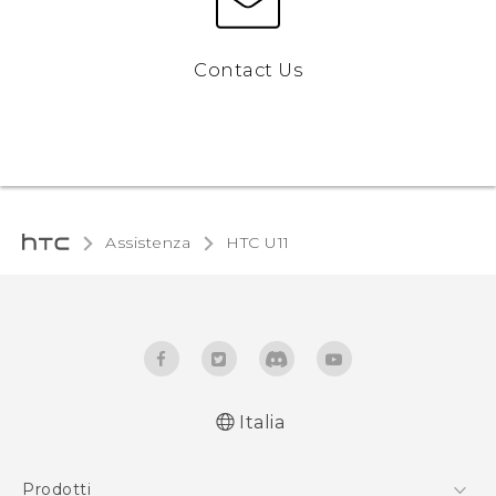
Contact Us
Assistenza
HTC U11‎
Italia
Italiano - Manuale utente
Prodotti
English - User manual