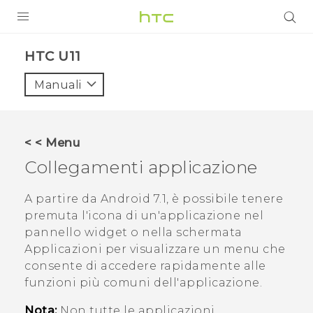
PRODOTTI
HTC U11‎
VIVE
Manuali
G REIGNS
SMARTPHONE
< < Menu
ACCESSORI
Collegamenti applicazione
VIVERSE
A partire da
Android
7.1, è possibile tenere
premuta l'icona di un'applicazione nel
ASSISTENZA
pannello widget o nella schermata
Accessori e dispositivi HTC
Applicazioni per visualizzare un menu che
Accesso
consente di accedere rapidamente alle
funzioni più comuni dell'applicazione.
Nota:
Non tutte le applicazioni