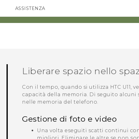
ASSISTENZA
Accessori e dispositivi HTC
SMARTPHONE
ACCESSORI
Liberare spazio nello sp
Con il tempo, quando si utilizza
HTC U11
, v
capacità della memoria. Di seguito alcuni
nelle memoria del telefono.
Gestione di foto e video
Una volta eseguiti scatti continui co
migliori. Eliminare le altre se non so