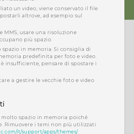
iato un video, viene conservato il file
 spostarli altrove, ad esempio sul
te MMS, usare una risoluzione
 occupano più spazio.
spazio in memoria. Si consiglia di
moria predefinita per foto e video.
è insufficiente, pensare di spostare i
are a gestire le vecchie foto e video
ti
 molto spazio in memoria poiché
 Rimuovere i temi non più utilizzati.
tc.com/it/support/apps/themes/
.