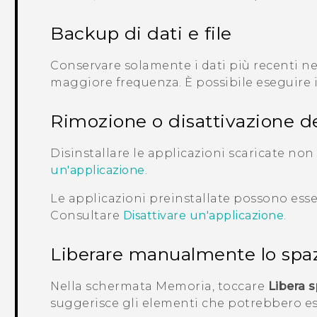
Backup di dati e file
Conservare solamente i dati più recenti nell
maggiore frequenza. È possibile eseguire il 
Rimozione o disattivazione de
Disinstallare le applicazioni scaricate non
un'applicazione
.
Le applicazioni preinstallate possono esse
Consultare
Disattivare un'applicazione
.
Liberare manualmente lo spa
Nella schermata
Memoria
, toccare
Libera 
suggerisce gli elementi che potrebbero es