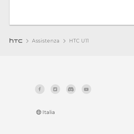
visualizzazione
Modalità guanti
Assistenza
HTC U11‎
Italia