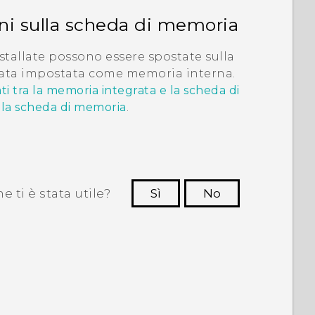
ni sulla scheda di memoria
nstallate possono essere spostate sulla
stata impostata come memoria interna.
i tra la memoria integrata e la scheda di
lla scheda di memoria
.
 ti è stata utile?
Sì
No
Grazie!