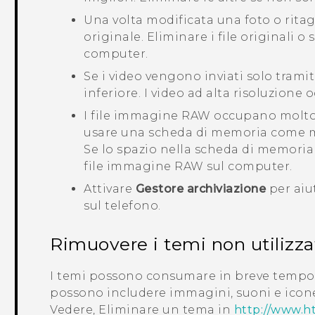
Una volta modificata una foto o ritagl
originale. Eliminare i file originali o
computer.
Se i video vengono inviati solo trami
inferiore. I video ad alta risoluzione
I file immagine RAW occupano molto 
usare una scheda di memoria come me
Se lo spazio nella scheda di memoria 
file immagine RAW sul computer.
Attivare
Gestore archiviazione
per aiut
sul telefono.
Rimuovere i temi non utilizza
I temi possono consumare in breve tempo
possono includere immagini, suoni e icone.
Vedere, Eliminare un tema in
http://www.h