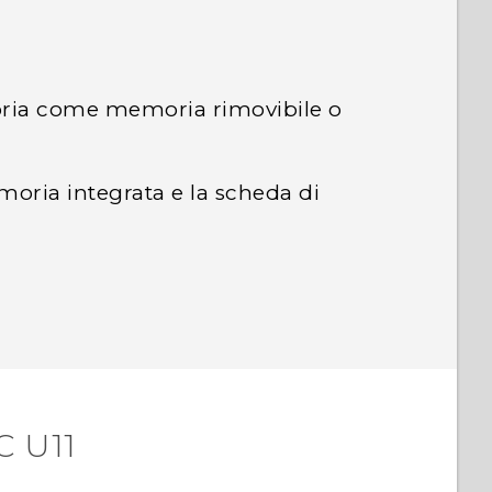
oria come memoria rimovibile o
moria integrata e la scheda di
r
C U11