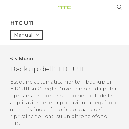
PRODOTTI
HTC U11‎
VIVE
Manuali
G REIGNS
SMARTPHONE
< < Menu
ACCESSORI
Backup dell'
HTC U11
VIVERSE
Eseguire automaticamente il backup di
HTC U11
su
Google Drive
in modo da poter
ASSISTENZA
ripristinare i contenuti come i dati delle
Accessori e dispositivi HTC
applicazioni e le impostazioni a seguito di
Accesso
un ripristino di fabbrica o quando si
ripristinano i dati su un altro telefono
HTC.