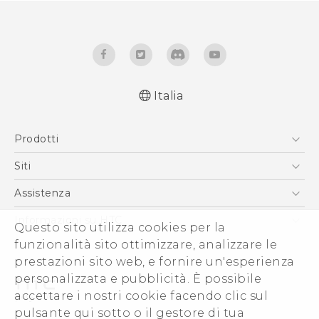
Italia
Italiano - Manuale utente
Prodotti
English - User manual
Italiano - Guida sulla sicurezza e sulla
Smartphone
Siti
normativa (Dual Nano-Sim)
5G
HTC VIVE
Assistenza
Italiano - Guida sulla sicurezza e sulla
Vive
normativa (Nano-Sim)
HTC Dev
Assistenza
Informazioni su HTC
Questo sito utilizza cookies per la
Accessori
Ecommerce Assistenza
ESG
funzionalità sito ottimizzare, analizzare le
prestazioni sito web, e fornire un'esperienza
Uffici Commerciali
personalizzata e pubblicità. È possibile
Investitori (Inglese)
accettare i nostri cookie facendo clic sul
Cookie Preferences
pulsante qui sotto o il gestore di tua