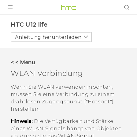
PRODUKTE
HTC U12 life‎
VIVE
Anleitung herunterladen
G REIGNS
SMARTPHONES
< < Menu
ZUBEHÖR
WLAN
Verbindung
VIVERSE
Wenn Sie
WLAN
verwenden möchten,
müssen Sie eine Verbindung zu einem
UNTERSTÜTZUNG
drahtlosen Zugangspunkt ("‍Hotspot"‍)
HTC-Geräte und Zubehör
herstellen.
Anmelden
Hinweis:
Die Verfügbarkeit und Stärke
eines
WLAN
-Signals hängt von Objekten
ab, durch die das
WLAN
-Signal