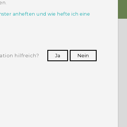
en.
nster anheften und wie hefte ich eine
tion hilfreich?
Ja
Nein
n, die hilfreichsten Informationen zu
finden.