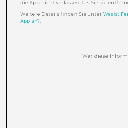
die App nicht verlassen, bis Sie sie entfern
Weitere Details finden Sie unter
Was ist Fe
App an?
.
War diese Informa
Vielen Dank! Ihr Feedback hilft andere