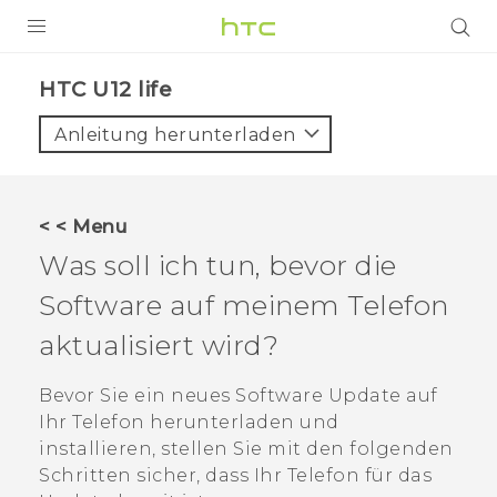
PRODUKTE
HTC U12 life‎
VIVE
Anleitung herunterladen
G REIGNS
SMARTPHONES
< < Menu
ZUBEHÖR
Was soll ich tun, bevor die
VIVERSE
Software auf meinem Telefon
aktualisiert wird?
UNTERSTÜTZUNG
HTC-Geräte und Zubehör
Bevor Sie ein neues Software Update auf
Anmelden
Ihr Telefon herunterladen und
installieren, stellen Sie mit den folgenden
Schritten sicher, dass Ihr Telefon für das