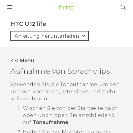
PRODUKTE
HTC U12 life‎
VIVE
Anleitung herunterladen
G REIGNS
SMARTPHONES
< < Menu
ZUBEHÖR
Aufnahme von Sprachclips
VIVERSE
Verwenden Sie die
Tonaufnahme
, um den
Ton von Vorträgen, Interviews und mehr
UNTERSTÜTZUNG
aufzunehmen.
HTC-Geräte und Zubehör
Anmelden
Wischen Sie von der
Startseite
nach
oben und tippen Sie anschließend
auf
Tonaufnahme
.
Halten Sie das Mikrofon nahe der