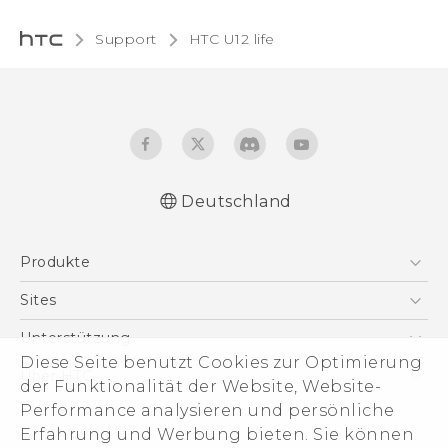
Support
HTC U12 life‎
Deutschland
Deutsch - Schnellstart
Produkte
Deutsch - Benutzerhandbuch
Deutsch - Informationen zur Sicherheit und
Smartphones
Sites
behördliche Bestimmungen
5G
HTC Dev
Unterstützung
English - Quick start guide
VIVE
Diese Seite benutzt Cookies zur Optimierung
English - User manual
HTC Vive
Unterstützung
Über HTC
der Funktionalität der Website, Website-
Zubehör
English - Safety and regulatory guide
eCommerce Support
Performance analysieren und persönliche
ESG
Erfahrung und Werbung bieten. Sie können
Impressum