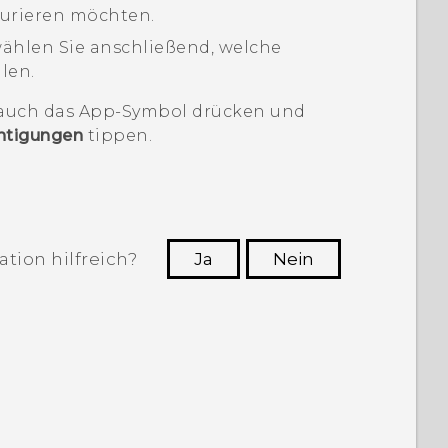
igurieren möchten.
ählen Sie anschließend, welche
len.
 auch das App-Symbol drücken und
htigungen
tippen.
tion hilfreich?
Ja
Nein
n, die hilfreichsten Informationen zu
finden.