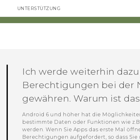
UNTERSTÜTZUNG
HTC-Geräte und Zubehör
SMARTPHONES
ZUBEHÖR
Ich werde weiterhin dazu
Berechtigungen bei der 
gewähren. Warum ist das
Android
6 und höher hat die Möglichkeiten
bestimmte Daten oder Funktionen wie z.B
werden. Wenn Sie Apps das erste Mal öff
Berechtigungen aufgefordert, so dass Sie