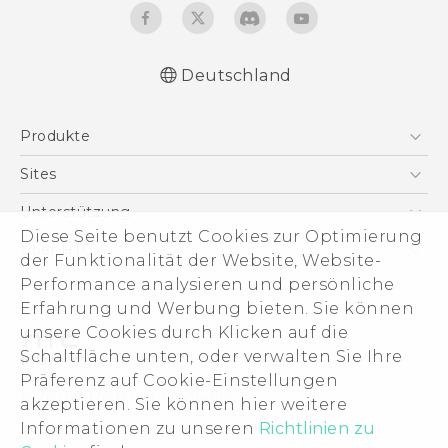
Deutschland
Deutsch - Schnellstart
Produkte
Deutsch - Benutzerhandbuch
Deutsch - Informationen zur Sicherheit und
Smartphones
Sites
behördliche Bestimmungen
5G
HTC Dev
Unterstützung
English - Quick start guide
VIVE
Diese Seite benutzt Cookies zur Optimierung
English - User manual
HTC Vive
Unterstützung
Über HTC
der Funktionalität der Website, Website-
Zubehör
English - Safety and regulatory guide
eCommerce Support
Performance analysieren und persönliche
ESG
Erfahrung und Werbung bieten. Sie können
Impressum
unsere Cookies durch Klicken auf die
Investor
Schaltfläche unten, oder verwalten Sie Ihre
Cookie Preferences
Präferenz auf Cookie-Einstellungen
© 2011-2026 HTC Corporation
akzeptieren. Sie können hier weitere
Offene Stellen
Informationen zu unseren
Legal Terms
Richtlinien zu
Security and Privacy Whitepaper