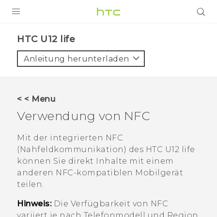
PRODUKTE
HTC U12 life‎
VIVE
Anleitung herunterladen
G REIGNS
SMARTPHONES
< < Menu
ZUBEHÖR
Verwendung von NFC
VIVERSE
Mit der integrierten NFC
(Nahfeldkommunikation) des
HTC U12 life
UNTERSTÜTZUNG
können Sie direkt Inhalte mit einem
HTC-Geräte und Zubehör
anderen NFC-kompatiblen Mobilgerät
Anmelden
teilen.
Hinweis:
Die Verfügbarkeit von NFC
variiert je nach Telefonmodell und Region.