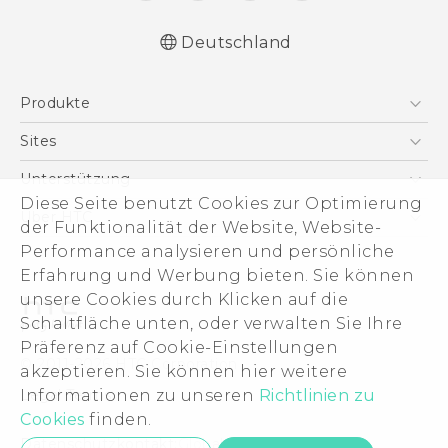
Deutschland
Deutsch - Schnellstart
Produkte
Deutsch - Benutzerhandbuch
Deutsch - Informationen zur Sicherheit und
Smartphones
Sites
behördliche Bestimmungen
5G
HTC Dev
Unterstützung
English - Quick start guide
VIVE
Diese Seite benutzt Cookies zur Optimierung
English - User manual
HTC Vive
Unterstützung
Über HTC
der Funktionalität der Website, Website-
Zubehör
English - Safety and regulatory guide
eCommerce Support
Performance analysieren und persönliche
ESG
Erfahrung und Werbung bieten. Sie können
Impressum
unsere Cookies durch Klicken auf die
Investor
Schaltfläche unten, oder verwalten Sie Ihre
Cookie Preferences
Präferenz auf Cookie-Einstellungen
© 2011-2026 HTC Corporation
akzeptieren. Sie können hier weitere
Offene Stellen
Informationen zu unseren
Richtlinien zu
Legal Terms
Security and Privacy Whitepaper
Cookies
finden.
Datenschutzkontakt:
Global-Privacy@htc.com