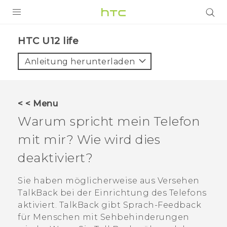
PRODUKTE
HTC U12 life‎
VIVE
Anleitung herunterladen
G REIGNS
SMARTPHONES
< < Menu
ZUBEHÖR
Warum spricht mein Telefon
VIVERSE
mit mir? Wie wird dies
deaktiviert?
UNTERSTÜTZUNG
HTC-Geräte und Zubehör
Sie haben möglicherweise aus Versehen
Anmelden
TalkBack
bei der Einrichtung des Telefons
aktiviert.
TalkBack
gibt Sprach-Feedback
für Menschen mit Sehbehinderungen