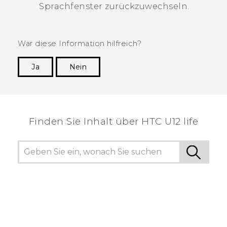
Sprachfenster zurückzuwechseln.
War diese Information hilfreich?
Ja
Nein
Vielen Dank! Ihr Feedback hilft anderen, die
hilfreichsten Informationen zu finden.
Finden Sie Inhalt über‎ HTC U12 life