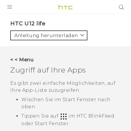
PRODUKTE
HTC U12 life‎
VIVE
Anleitung herunterladen
G REIGNS
SMARTPHONES
< < Menu
ZUBEHÖR
Zugriff auf Ihre Apps
VIVERSE
Es gibt zwei einfache Möglichkeiten, auf
Ihre App-Liste zuzugreifen.
UNTERSTÜTZUNG
Wischen Sie im
Start
Fenster nach
HTC-Geräte und Zubehör
Anmelden
oben.
Tippen Sie auf
im
HTC BlinkFeed
oder
Start
Fenster.