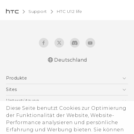
Support
HTC U12 life‎
Deutschland
Deutsch - Schnellstart
Produkte
Deutsch - Benutzerhandbuch
Deutsch - Informationen zur Sicherheit und
Smartphones
Sites
behördliche Bestimmungen
5G
HTC Dev
Unterstützung
English - Quick start guide
VIVE
Diese Seite benutzt Cookies zur Optimierung
English - User manual
HTC Vive
Unterstützung
Über HTC
der Funktionalität der Website, Website-
Zubehör
English - Safety and regulatory guide
eCommerce Support
Performance analysieren und persönliche
ESG
Erfahrung und Werbung bieten. Sie können
Impressum