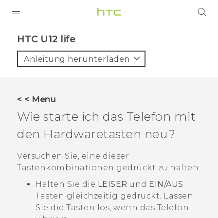
PRODUKTE
HTC U12 life‎
VIVE
Anleitung herunterladen
G REIGNS
SMARTPHONES
< < Menu
ZUBEHÖR
Wie starte ich das Telefon mit
VIVERSE
den Hardwaretasten neu?
UNTERSTÜTZUNG
Versuchen Sie, eine dieser
Tastenkombinationen gedrückt zu halten:
HTC-Geräte und Zubehör
Anmelden
Halten Sie die
LEISER
und
EIN/AUS
Tasten gleichzeitig gedrückt. Lassen
Sie die Tasten los, wenn das Telefon