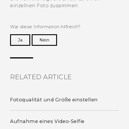
einzelnen Foto zusammen.
War diese Information hilfreich?
Ja
Nein
Vielen Dank! Ihr Feedback hilft anderen, die
hilfreichsten Informationen zu finden.
RELATED ARTICLE
Fotoqualität und Größe einstellen
Aufnahme eines Video-Selfie