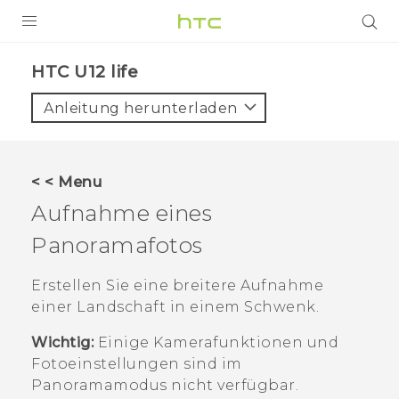
PRODUKTE
HTC U12 life‎
VIVE
Anleitung herunterladen
G REIGNS
SMARTPHONES
< < Menu
ZUBEHÖR
Aufnahme eines
VIVERSE
Panoramafotos
UNTERSTÜTZUNG
Erstellen Sie eine breitere Aufnahme
einer Landschaft in einem Schwenk.
HTC-Geräte und Zubehör
Anmelden
Wichtig:
Einige Kamerafunktionen und
Fotoeinstellungen sind im
Panoramamodus nicht verfügbar.