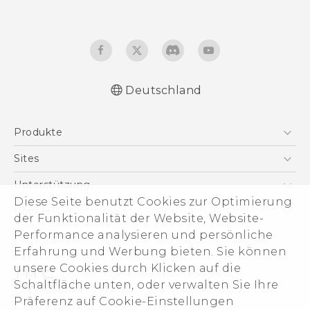
Deutschland
Deutsch - Schnellstart
Produkte
Deutsch - Benutzerhandbuch
Deutsch - Informationen zur Sicherheit und
Smartphones
Sites
behördliche Bestimmungen
5G
HTC Dev
Unterstützung
English - Quick start guide
VIVE
Diese Seite benutzt Cookies zur Optimierung
English - User manual
HTC Vive
Unterstützung
Über HTC
der Funktionalität der Website, Website-
Zubehör
English - Safety and regulatory guide
eCommerce Support
ESG
Performance analysieren und persönliche
Erfahrung und Werbung bieten. Sie können
Impressum
unsere Cookies durch Klicken auf die
Investor
Schaltfläche unten, oder verwalten Sie Ihre
Cookie Preferences
Präferenz auf Cookie-Einstellungen