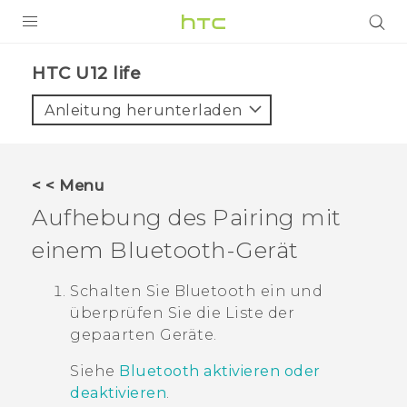
PRODUKTE
HTC U12 life‎
VIVE
Anleitung herunterladen
G REIGNS
SMARTPHONES
< < Menu
ZUBEHÖR
Aufhebung des Pairing mit
VIVERSE
einem
Bluetooth
-Gerät
UNTERSTÜTZUNG
Schalten Sie
Bluetooth
ein und
überprüfen Sie die Liste der
HTC-Geräte und Zubehör
Anmelden
gepaarten Geräte.
Siehe
Bluetooth aktivieren oder
deaktivieren
.