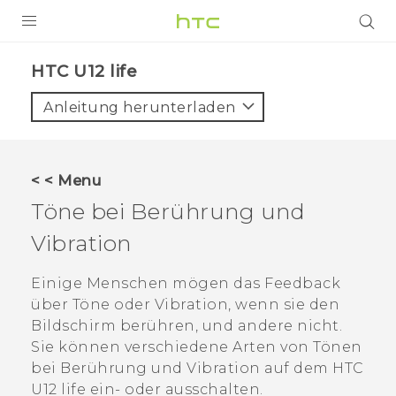
PRODUKTE
HTC U12 life‎
VIVE
Anleitung herunterladen
G REIGNS
SMARTPHONES
< < Menu
ZUBEHÖR
Töne bei Berührung und
VIVERSE
Vibration
UNTERSTÜTZUNG
Einige Menschen mögen das Feedback
über Töne oder Vibration, wenn sie den
HTC-Geräte und Zubehör
Anmelden
Bildschirm berühren, und andere nicht.
Sie können verschiedene Arten von Tönen
bei Berührung und Vibration auf dem
HTC
U12 life
ein- oder ausschalten.