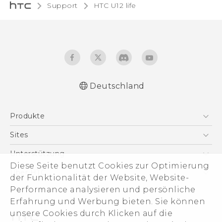
Support
HTC U12 life‎
Deutschland
Deutsch - Schnellstart
Produkte
Deutsch - Benutzerhandbuch
Deutsch - Informationen zur Sicherheit und
Smartphones
Sites
behördliche Bestimmungen
5G
HTC Dev
Unterstützung
English - Quick start guide
VIVE
Diese Seite benutzt Cookies zur Optimierung
English - User manual
HTC Vive
Unterstützung
Über HTC
der Funktionalität der Website, Website-
Zubehör
English - Safety and regulatory guide
eCommerce Support
Performance analysieren und persönliche
ESG
Erfahrung und Werbung bieten. Sie können
Impressum
unsere Cookies durch Klicken auf die
Investor