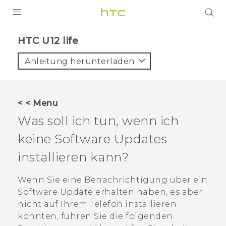
PRODUKTE
HTC U12 life‎
VIVE
Anleitung herunterladen
G REIGNS
SMARTPHONES
< < Menu
ZUBEHÖR
Was soll ich tun, wenn ich
VIVERSE
keine Software Updates
installieren kann?
UNTERSTÜTZUNG
HTC-Geräte und Zubehör
Wenn Sie eine Benachrichtigung über ein
Anmelden
Software Update erhalten haben, es aber
nicht auf Ihrem Telefon installieren
konnten, führen Sie die folgenden