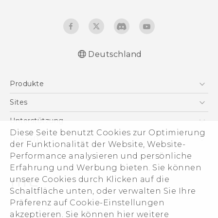
Deutschland
Deutsch - Schnellstart
Produkte
Deutsch - Benutzerhandbuch
Deutsch - Informationen zur Sicherheit und
Smartphones
Sites
behördliche Bestimmungen
5G
HTC Dev
Unterstützung
English - Quick start guide
VIVE
Diese Seite benutzt Cookies zur Optimierung
English - User manual
HTC Vive
Unterstützung
Über HTC
der Funktionalität der Website, Website-
Zubehör
English - Safety and regulatory guide
eCommerce Support
Performance analysieren und persönliche
ESG
Erfahrung und Werbung bieten. Sie können
Impressum
unsere Cookies durch Klicken auf die
Investor
Schaltfläche unten, oder verwalten Sie Ihre
Cookie Preferences
Präferenz auf Cookie-Einstellungen
© 2011-2026 HTC Corporation
akzeptieren. Sie können hier weitere
Offene Stellen