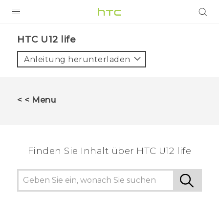
PRODUKTE
HTC U12 life‎
VIVE
Anleitung herunterladen
G REIGNS
SMARTPHONES
< < Menu
ZUBEHÖR
VIVERSE
Finden Sie Inhalt über‎ HTC U12 life
UNTERSTÜTZUNG
HTC-Geräte und Zubehör
Anmelden