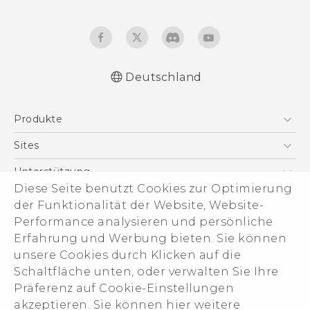
Deutschland
Deutsch - Schnellstart
Produkte
Deutsch - Benutzerhandbuch
Deutsch - Informationen zur Sicherheit und
Smartphones
Sites
behördliche Bestimmungen
5G
HTC Dev
Unterstützung
English - Quick start guide
VIVE
Diese Seite benutzt Cookies zur Optimierung
English - User manual
HTC Vive
Unterstützung
Über HTC
der Funktionalität der Website, Website-
Zubehör
English - Safety and regulatory guide
eCommerce Support
Performance analysieren und persönliche
ESG
Erfahrung und Werbung bieten. Sie können
Impressum
unsere Cookies durch Klicken auf die
Investor
Schaltfläche unten, oder verwalten Sie Ihre
Cookie Preferences
Präferenz auf Cookie-Einstellungen
© 2011-2026 HTC Corporation
akzeptieren. Sie können hier weitere
Offene Stellen