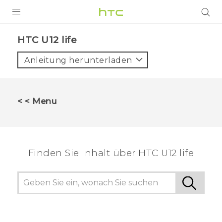
PRODUKTE
HTC U12 life‎
VIVE
Anleitung herunterladen
G REIGNS
SMARTPHONES
< < Menu
ZUBEHÖR
VIVERSE
Finden Sie Inhalt über‎ HTC U12 life
UNTERSTÜTZUNG
HTC-Geräte und Zubehör
Anmelden