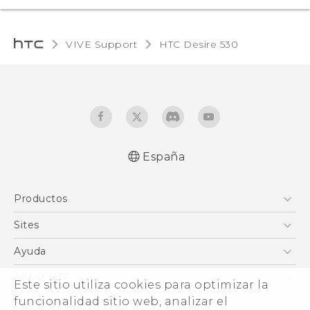
VIVE Support
HTC Desire 530‎
España
Español - Manual de inicio rápido
Productos
Español - Manual de usuario
Español - Guía de información legal y
Smartphones
Sites
seguridad
5G
HTC Vive
Ayuda
English - Quick start guide
VIVE
English - User manual
HTC Dev
Centro de asistencia
About HTC
Este sitio utiliza cookies para optimizar la
Accesorios
English - Safety and regulatory guide
Inicio
eCommerce Support
ESG
funcionalidad sitio web, analizar el