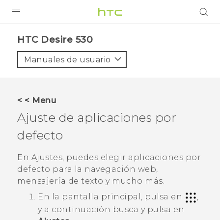
PRODUCTOS
HTC Desire 530‎
VIVE
Manuales de usuario
G REIGNS
SMARTPHONES
< < Menu
ACCESORIOS
Ajuste de aplicaciones por
VIVERSE
defecto
AYUDA
En Ajustes, puedes elegir aplicaciones por
defecto para la navegación web,
Dispositivos y accesorios HTC
Iniciar sesión
mensajería de texto y mucho más.
En la
pantalla principal
, pulsa en
,
y a continuación busca y pulsa en