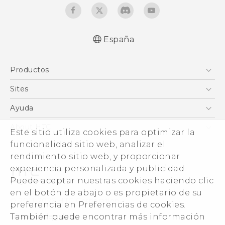
España
Español - Manual de inicio rápido
Productos
Español - Manual de usuario
Español - Guía de información legal y
Smartphones
Sites
seguridad
5G
HTC Vive
Ayuda
English - Quick start guide
VIVE
English - User manual
HTC Dev
Centro de asistencia
About HTC
Este sitio utiliza cookies para optimizar la
Accesorios
English - Safety and regulatory guide
Inicio
eCommerce Support
ESG
funcionalidad sitio web, analizar el
rendimiento sitio web, y proporcionar
Información corporativa
experiencia personalizada y publicidad.
Inversores (inglés)
Puede aceptar nuestras cookies haciendo clic
Cookie Preferences
en el botón de abajo o es propietario de su
© 2011-2026 HTC Corporation
preferencia en Preferencias de cookies.
Trabaja con nosotros
Términos legales
También puede encontrar más información
Security and Privacy Whitepaper