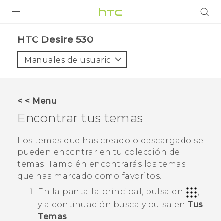
PRODUCTOS
HTC Desire 530‎
VIVE
Manuales de usuario
G REIGNS
SMARTPHONES
< < Menu
ACCESORIOS
Encontrar tus temas
VIVERSE
Los temas que has creado o descargado se
pueden encontrar en tu colección de
AYUDA
temas. También encontrarás los temas
Dispositivos y accesorios HTC
que has marcado como favoritos.
Iniciar sesión
En la
pantalla principal
, pulsa en
,
y a continuación busca y pulsa en
Tus
Temas
.