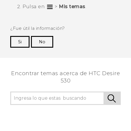
Pulsa en
>
Mis temas
.
¿Fue útil la información?
Si
No
¡Gracias! Tus comentarios ayudan a otras
personas a ver la información más útil.
Encontrar temas acerca de HTC Desire
530