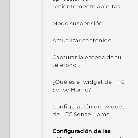
¿Deseas instrucciones
6.0?
recientemente abiertas
no funciona en algunas
rápidas sobre tu teléfono?
fotos?
¿De que forma ahorra
Modo suspensión
batería Aplicación en
espera en Android 6.0?
Actualizar contenido
En Ajustes, ¿para que se
Capturar la escena de tu
utiliza la optimización de
teléfono
la batería?
¿Qué es el widget de HTC
¿Cómo añado el punto a
Sense Home?
acceso a la red de mi
operador móvil?
Configuración del widget
de HTC Sense Home
¿Por qué me habla el
teléfono? ¿Cómo puedo
Configuración de las
apagar esto?