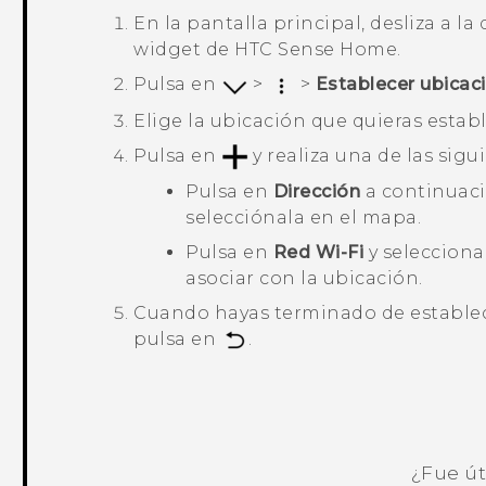
En la pantalla
principal
, desliza a l
widget de
HTC Sense
Home.
Pulsa en
>
>
Establecer ubicac
Elige la ubicación que quieras establ
Pulsa en
y realiza una de las sigu
Pulsa en
Dirección
a continuació
selecciónala en el mapa.
Pulsa en
Red Wi-Fi
y seleccion
asociar con la ubicación.
Cuando hayas terminado de establece
pulsa en
.
¿Fue út