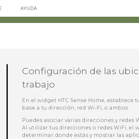
E
AYUDA
spositivos y accesorios HTC
SMARTPHONES
ACCESORIOS
Configuración de las ubic
trabajo
En el widget
HTC Sense
Home, establece tu
base a tu dirección, red Wi-Fi, o ambos.
Puedes asociar varias direcciones y redes
W
Al utilizar tus direcciones o redes
WiFi
, el
determinar donde estás y mostrar las apli