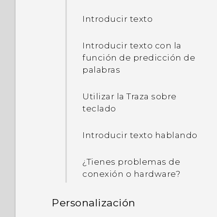
Introducir texto
¿Por qué se me pide que
introduzca una
Introducir texto con la
contraseña para descifrar
función de predicción de
mi teléfono cuando lo
palabras
reinicio o lo enciendo?
Utilizar la Traza sobre
¿Qué puedo hacer si
teclado
olvido la contraseña de mi
cuenta Google?
Introducir texto hablando
Envié algunos archivos vía
¿Tienes problemas de
Bluetooth a mi ordenador.
conexión o hardware?
¿Dónde se encuentran?
Personalización
Me siguen preguntando si
concedo permisos al