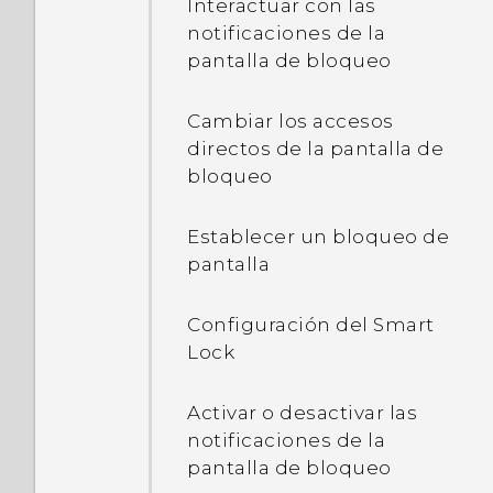
Interactuar con las
¿Por qué Ahorro de
notificaciones de la
energía y Ahorro de
pantalla de bloqueo
energía extremo
aparecen desactivados?
Cambiar los accesos
directos de la pantalla de
¿Cómo puedo habilitar o
bloqueo
deshabilitar una
aplicación de
Establecer un bloqueo de
administrador de
pantalla
dispositivos?
Configuración del Smart
¿Por qué se calienta el
Lock
teléfono?
Activar o desactivar las
¿Cómo puedo comprobar
notificaciones de la
la cantidad de memoria
pantalla de bloqueo
que tiene mi teléfono y