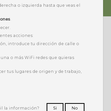
a derecha o izquierda hasta que veas el
iones
.
ecer.
ientes acciones:
n, introduce tu dirección de calle o
a una o más
WiFi
redes que quieras
r tus lugares de origen y de trabajo,
il la información?
Si
No