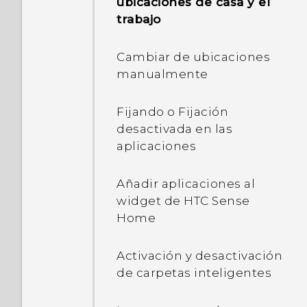
ubicaciones de casa y el
trabajo
¿Cómo puedo desactivar
TalkBack mientras uso el
Cambiar de ubicaciones
teléfono?
manualmente
¿Cómo puedo encontrar el
Fijando o Fijación
IMEI/MEID y el número de
desactivada en las
serie de mi teléfono?
aplicaciones
¿Cómo puedo habilitar las
Añadir aplicaciones al
opciones de
widget de HTC Sense
desarrollador?
Home
¿Cómo puedo ver la lista
Activación y desactivación
de aplicaciones en
de carpetas inteligentes
ejecución?