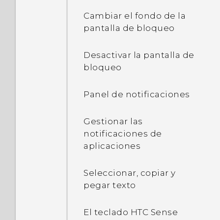
cuánta memoria se está
utilizando?
Cambiar el fondo de la
pantalla de bloqueo
Mi teléfono es nuevo, pero
el almacenamiento
Desactivar la pantalla de
disponible es inferior a la
bloqueo
capacidad total. ¿Por qué
ocurre esto?
Panel de notificaciones
¿Cuál es la diferencia
Gestionar las
entre el uso de la tarjeta
notificaciones de
microSD como
aplicaciones
almacenamiento extraíble
y memoria interna?
Seleccionar, copiar y
pegar texto
¿Dónde puedo entontrar
la versión HTC Sense
El teclado HTC Sense
instalada en mi teléfono?