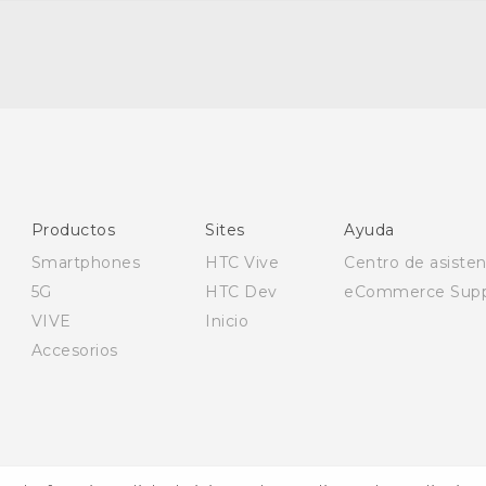
Español - Manual de inicio rápido
Español - Manual de usuario
Español - Guía de información legal y seguridad
English - Quick start guide
English - User manual
Productos
Sites
Ayuda
English - Safety and regulatory guide
Smartphones
HTC Vive
Centro de asisten
5G
HTC Dev
eCommerce Supp
VIVE
Inicio
Accesorios