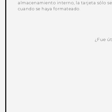
almacenamiento interno, la tarjeta sólo se
cuando se haya formateado.
¿Fue út
¡Gracias! Tus comentarios ayudan a ot