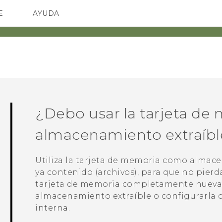
E
AYUDA
spositivos y accesorios HTC
SMARTPHONES
ACCESORIOS
¿Debo usar la tarjeta d
almacenamiento extraíble
Utiliza la tarjeta de memoria como alma
ya contenido (archivos), para que no pierd
tarjeta de memoria completamente nueva, e
almacenamiento extraíble o configurarla
interna.