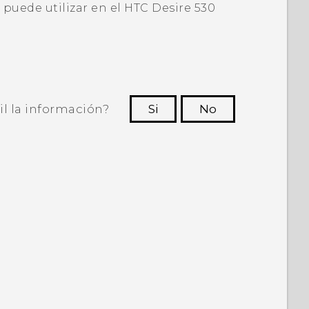
 puede utilizar en el
HTC Desire 530
il la información?
Si
No
ras personas a ver la información más
útil.