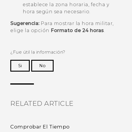
establece la zona horaria, fecha y
hora según sea necesario.
Sugerencia:
Para mostrar la hora militar,
elige la opción
Formato de 24 horas
.
¿Fue útil la información?
Si
No
¡Gracias! Tus comentarios ayudan a otras
personas a ver la información más útil.
RELATED ARTICLE
Comprobar El Tiempo