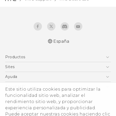
España
Español - Manual de inicio rápido
Productos
Español - Manual de usuario
Español - Guía de información legal y
Smartphones
Sites
seguridad
5G
HTC Vive
Ayuda
English - Quick start guide
VIVE
English - User manual
HTC Dev
Centro de asistencia
About HTC
Este sitio utiliza cookies para optimizar la
Accesorios
English - Safety and regulatory guide
Inicio
eCommerce Support
funcionalidad sitio web, analizar el
ESG
rendimiento sitio web, y proporcionar
Información corporativa
experiencia personalizada y publicidad.
Inversores (inglés)
Puede aceptar nuestras cookies haciendo clic