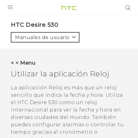
PRODUCTOS
HTC Desire 530‎
VIVE
Manuales de usuario
G REIGNS
SMARTPHONES
< < Menu
ACCESORIOS
Utilizar la aplicación
Reloj
VIVERSE
La aplicación
Reloj
es más que un reloj
sencillo que indica la fecha y hora. Utiliza
AYUDA
el
HTC Desire 530
como un reloj
Dispositivos y accesorios HTC
internacional para ver la fecha y hora en
Iniciar sesión
diversas ciudades del mundo. También
puedes configurar alarmas o controlar tu
tiempo gracias al cronómetro o