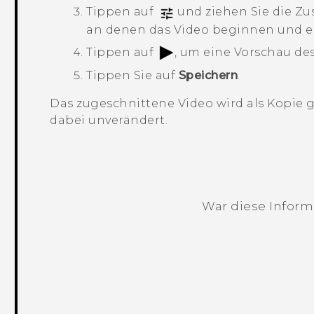
Tippen auf
und ziehen Sie die Zu
an denen das Video beginnen und en
Tippen auf
, um eine Vorschau de
Tippen Sie auf
Speichern
.
Das zugeschnittene Video wird als Kopie g
dabei unverändert.
War diese Informa
Vielen Dank! Ihr Feedback hilft andere
mm