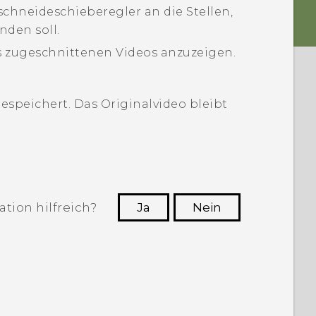
schneideschieberegler an die Stellen,
den soll.
s zugeschnittenen Videos anzuzeigen.
espeichert. Das Originalvideo bleibt
tion hilfreich?
Ja
Nein
n, die hilfreichsten Informationen zu
finden.