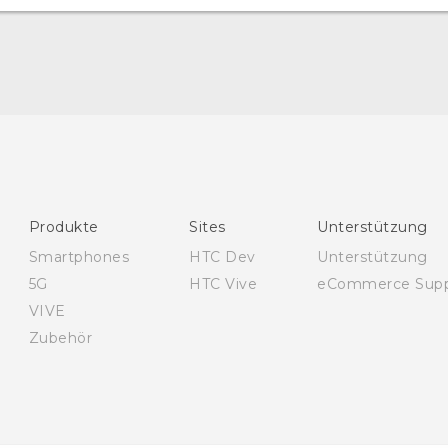
Deutsch - Schnellstart
Deutsch - Benutzerhandbuch
Deutsch - Informationen zur Sicherheit und
behördliche Bestimmungen
English - Quick start guide
Produkte
Sites
Unterstützung
English - User manual
Smartphones
HTC Dev
Unterstützung
English - Safety and regulatory guide
5G
HTC Vive
eCommerce Supp
VIVE
Zubehör